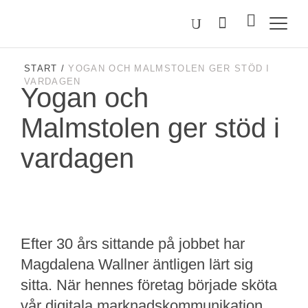
Välj
Sök
på
språk
Malmstolen.se
START
/
YOGAN OCH MALMSTOLEN GER STÖD I
VARDAGEN
Yogan och
Malmstolen ger stöd i
vardagen
Efter 30 års sittande på jobbet har
Magdalena Wallner äntligen lärt sig
sitta. När hennes företag började sköta
vår digitala marknadskommunikation,