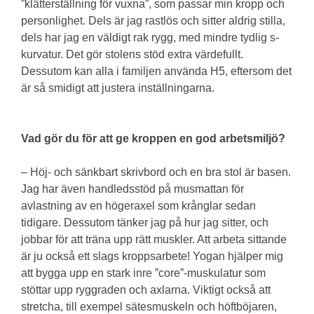
”klätterställning för vuxna”, som passar min kropp och
personlighet. Dels är jag rastlös och sitter aldrig stilla,
dels har jag en väldigt rak rygg, med mindre tydlig s-
kurvatur. Det gör stolens stöd extra värdefullt.
Dessutom kan alla i familjen använda H5, eftersom det
är så smidigt att justera inställningarna.
Vad gör du för att ge kroppen en god arbetsmiljö?
– Höj- och sänkbart skrivbord och en bra stol är basen.
Jag har även handledsstöd på musmattan för
avlastning av en högeraxel som krånglar sedan
tidigare. Dessutom tänker jag på hur jag sitter, och
jobbar för att träna upp rätt muskler. Att arbeta sittande
är ju också ett slags kroppsarbete! Yogan hjälper mig
att bygga upp en stark inre ”core”-muskulatur som
stöttar upp ryggraden och axlarna. Viktigt också att
stretcha, till exempel sätesmuskeln och höftböjaren,