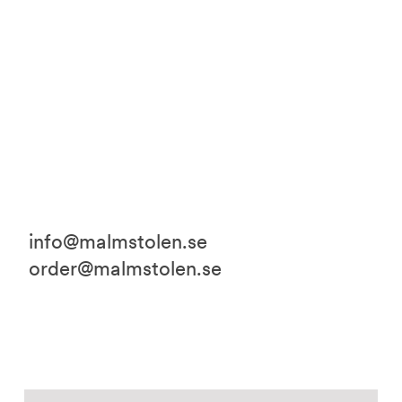
info@malmstolen.se
order@malmstolen.se