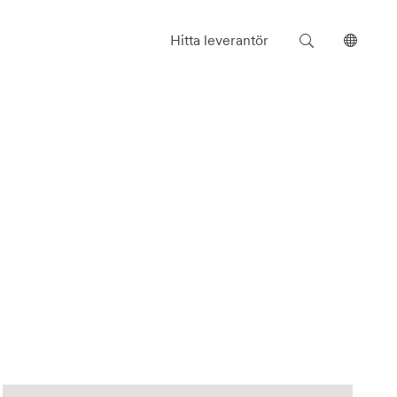
Sök
Välj
Hitta leverantör
språk
på
Malmstolen.se