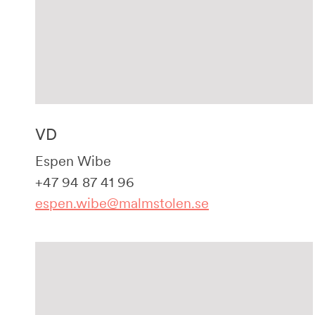
VD
Espen Wibe
+47 94 87 41 96
espen.wibe@malmstolen.se