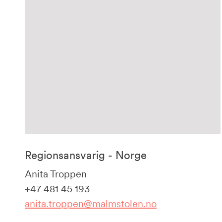
Regionsansvarig - Norge
Anita Troppen
+47 481 45 193
anita.troppen@malmstolen.no