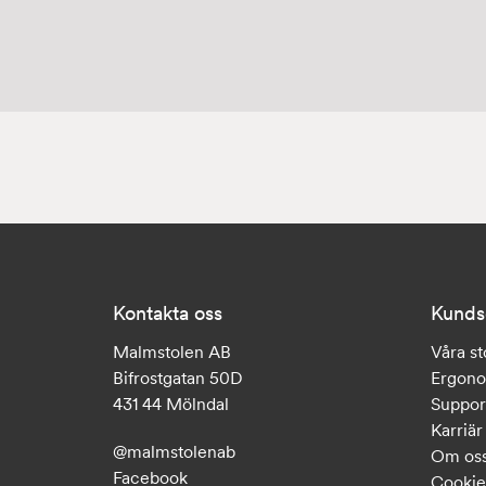
Kontakta oss
Kunds
Malmstolen AB
Våra st
Bifrostgatan 50D
Ergon
431 44 Mölndal
Suppor
Karriär
@malmstolenab
Om os
Facebook
Cookie