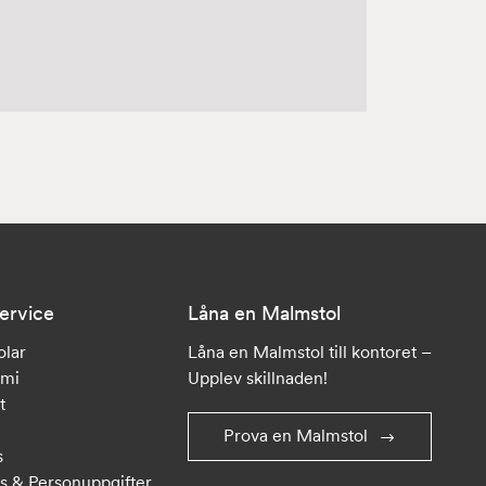
ervice
Låna en Malmstol
olar
Låna en Malmstol till kontoret –
omi
Upplev skillnaden!
t
Prova en Malmstol
s
s & Personuppgifter