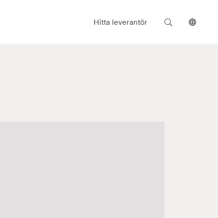
Sök
Välj
Hitta leverantör
språk
på
Malmstolen.se