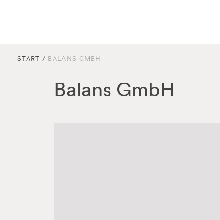
START
/
BALANS GMBH
Balans GmbH