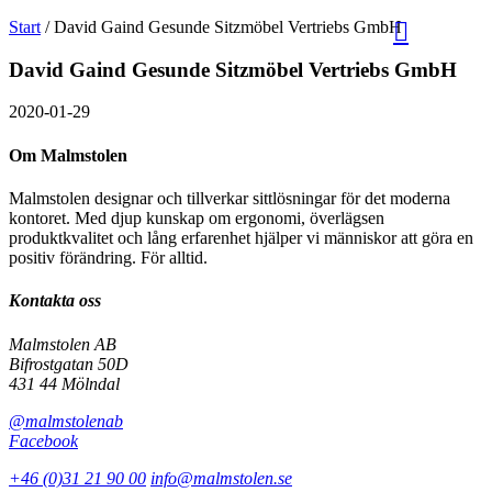
Sök
Välj
Start
/
David Gaind Gesunde Sitzmöbel Vertriebs GmbH
på
språk
Malmstolen.se
David Gaind Gesunde Sitzmöbel Vertriebs GmbH
2020-01-29
Om Malmstolen
Malmstolen designar och tillverkar sittlösningar för det moderna
kontoret. Med djup kunskap om ergonomi, överlägsen
produktkvalitet och lång erfarenhet hjälper vi människor att göra en
positiv förändring. För alltid.
Kontakta oss
Malmstolen AB
Bifrostgatan 50D
431 44 Mölndal
@malmstolenab
Facebook
+46 (0)31 21 90 00
info@malmstolen.se