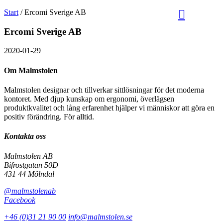
Sök
Välj
Start
/
Ercomi Sverige AB
på
språk
Malmstolen.se
Ercomi Sverige AB
2020-01-29
Om Malmstolen
Malmstolen designar och tillverkar sittlösningar för det moderna
kontoret. Med djup kunskap om ergonomi, överlägsen
produktkvalitet och lång erfarenhet hjälper vi människor att göra en
positiv förändring. För alltid.
Kontakta oss
Malmstolen AB
Bifrostgatan 50D
431 44 Mölndal
@malmstolenab
Facebook
+46 (0)31 21 90 00
info@malmstolen.se