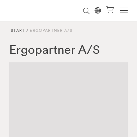
Välj
Sök
på
språk
Malmstolen.se
START
/
ERGOPARTNER A/S
Ergopartner A/S