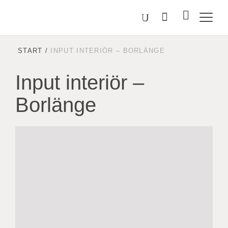
Välj
Sök
på
språk
Malmstolen.se
START
/
INPUT INTERIÖR – BORLÄNGE
Input interiör –
Borlänge