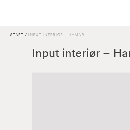
START
/
INPUT INTERIØR – HAMAR
Input interiør – H