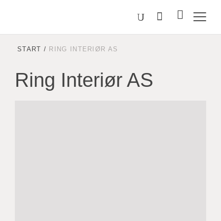
Välj
Sök
på
språk
Malmstolen.se
START
/
RING INTERIØR AS
Ring Interiør AS