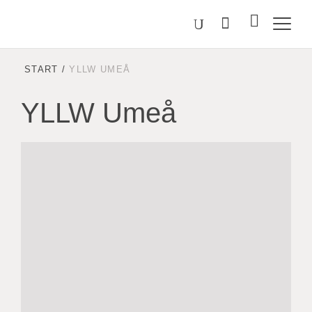
Välj
Sök
på
språk
Malmstolen.se
START
/
YLLW UMEÅ
YLLW Umeå