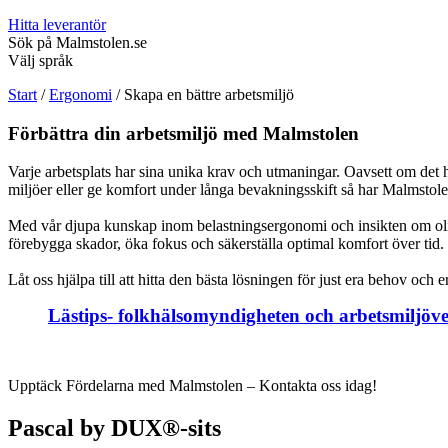
Hitta leverantör
Sök på Malmstolen.se
Välj språk
Start
/
Ergonomi
/
Skapa en bättre arbetsmiljö
Förbättra din arbetsmiljö med Malmstolen
Varje arbetsplats har sina unika krav och utmaningar. Oavsett om det ha
miljöer eller ge komfort under långa bevakningsskift så har Malmstol
Med vår djupa kunskap inom belastningsergonomi och insikten om olika 
förebygga skador, öka fokus och säkerställa optimal komfort över tid.
Låt oss hjälpa till att hitta den bästa lösningen för just era behov och
Lästips- folkhälsomyndigheten och arbetsmiljöverk
Upptäck Fördelarna med Malmstolen – Kontakta oss idag!
Pascal by DUX®-sits