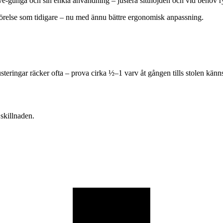
ve-gunga och sin enkla användning – justera sitthöjden och vid behov ry
rörelse som tidigare – nu med ännu bättre ergonomisk anpassning.
 justeringar räcker ofta – prova cirka ½–1 varv åt gången tills stolen kä
 skillnaden.