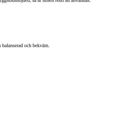
ggstödshöjden, så är stolen redo att användas.
nns balanserad och bekväm.