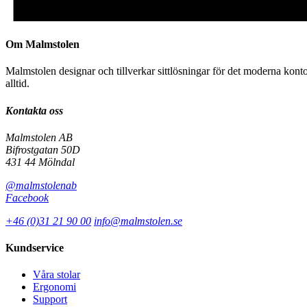
Om Malmstolen
Malmstolen designar och tillverkar sittlösningar för det moderna kont
alltid.
Kontakta oss
Malmstolen AB
Bifrostgatan 50D
431 44 Mölndal
@malmstolenab
Facebook
+46 (0)31 21 90 00
info@malmstolen.se
Kundservice
Våra stolar
Ergonomi
Support