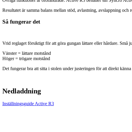
Övriga funktioner är oförändrade. Active R3 behåller sin Syncro Acti
Resultatet är samma balans mellan stöd, avlastning, avslappning och 
Så fungerar det
Vrid reglaget försiktigt för att göra gungan lättare eller hårdare. Små
Vänster = lättare motstånd
Höger = trögare motstånd
Det fungerar bra att sitta i stolen under justeringen för att direkt känna
Nedladdning
Inställningsguide Active R3