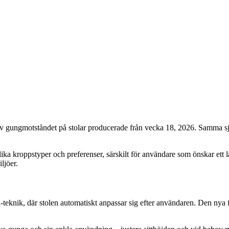
g av gungmotståndet på stolar producerade från vecka 18, 2026. Samma s
lika kroppstyper och preferenser, särskilt för användare som önskar ett l
ljöer.
knik, där stolen automatiskt anpassar sig efter användaren. Den nya fun